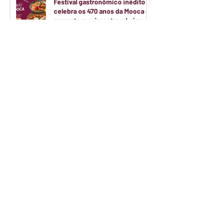
Festival gastronômico inédito
celebra os 470 anos da Mooca e
promete movimentar o bairro
durante dois finais de semana
de agosto
Quais os benefícios do ômega 3
e como consumir
corretamente?
5 dicas de florais de Bach que
irão revolucionar o seu bem-
estar
Será que o colágeno hidrolisado
funciona de verdade?