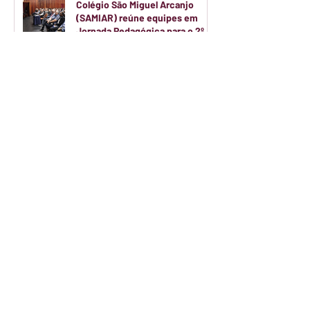
Colégio São Miguel Arcanjo
(SAMIAR) reúne equipes em
Jornada Pedagógica para o 2º
semestre
A educação na Mooca combina
tradição familiar
Investimentos imobiliários em
SP crescem 131% em três anos —
e a Mooca está no centro desse
movimento
Mooca se consolida como o
epicentro do novo 'boom'
imobiliário em São Paulo