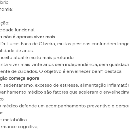
íbrio;
nomia;
;
ição;
idade funcional.
o não é apenas viver mais
r. Lucas Faria de Oliveira, muitas pessoas confundem long
tidade de anos.
ceito atual é muito mais profundo.
nta viver mais vinte anos sem independência, sem qualidade
nte de cuidados. O objetivo é envelhecer bem”, destaca.
ção começa agora
, sedentarismo, excesso de estresse, alimentação inflamatóri
anhamento médico são fatores que aceleram o envelhecim
co.
, o médico defende um acompanhamento preventivo e person
m:
e metabólica;
ormance cognitiva;