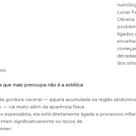
nutrólog
Lucas Fa
Oliveira:
problem
ligados 
envelhe
começa
décadas
dos sin
em.
 que mais preocupa não é a estética
a gordura visceral — aquela acumulada na região abdominal
 — vai muito além da aparência física.
 especialista, ela está diretamente ligada a processos infla
tam significativamente os riscos de:
imer;