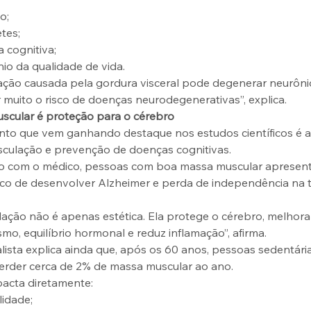
o;
tes;
 cognitiva;
nio da qualidade de vida.
ação causada pela gordura visceral pode degenerar neurôni
muito o risco de doenças neurodegenerativas”, explica.
scular é proteção para o cérebro
to que vem ganhando destaque nos estudos científicos é a
sculação e prevenção de doenças cognitivas.
o com o médico, pessoas com boa massa muscular apresen
co de desenvolver Alzheimer e perda de independência na t
ação não é apenas estética. Ela protege o cérebro, melhora
mo, equilíbrio hormonal e reduz inflamação”, afirma.
lista explica ainda que, após os 60 anos, pessoas sedentária
rder cerca de 2% de massa muscular ao ano.
pacta diretamente:
lidade;