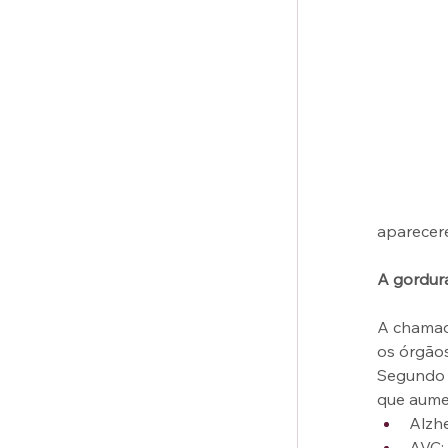
aparecer
A gordura
A chamad
os órgãos
Segundo o
que aumen
Alzhe
AVC;