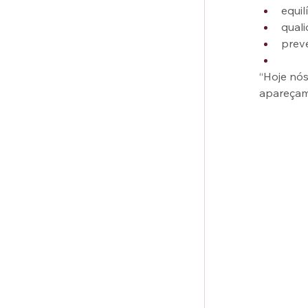
equil
qual
prev
“Hoje nó
apareçam 