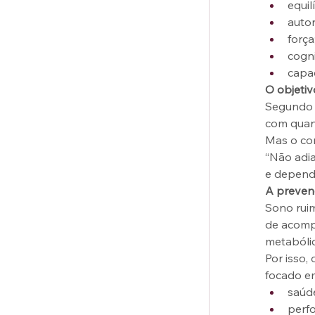
equil
auto
força
cogn
capac
O objetiv
Segundo D
com quan
Mas o con
“Não adia
e depende
A preven
Sono ruim
de acomp
metabóli
Por isso
focado e
saúd
perf