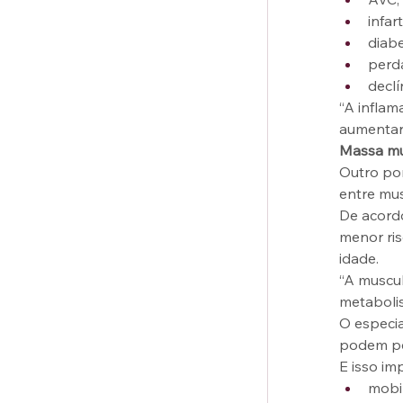
infart
diabe
perda
declí
“A inflam
aumentar 
Massa mu
Outro pon
entre mu
De acord
menor ris
idade.
“A muscul
metabolis
O especia
podem pe
E isso im
mobi