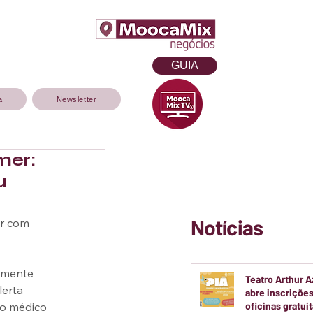
GUIA
a
Newsletter
mer:
u
Notícias
er com 
amente 
Teatro Arthur 
lerta 
abre inscrições
lo médico 
oficinas gratui