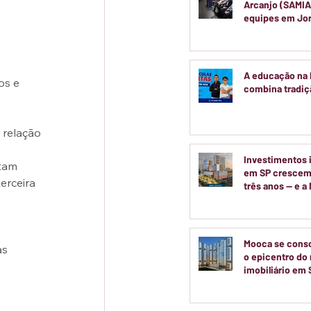
Arcanjo (SAMIA
equipes em Jo
Pedagógica par
semestre
A educação na
os e 
combina tradiçã
 relação 
Investimentos i
tam 
em SP crescem
erceira 
três anos — e a
no centro dess
movimento
 
Mooca se cons
s 
o epicentro do 
imobiliário em 