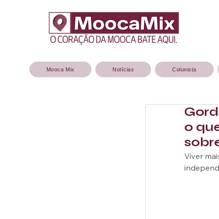
Mooca Mix
Notícias
Colunista
Gordu
o qu
sobr
Viver mai
independê