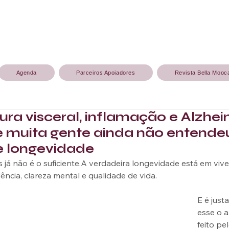
Agenda
Parceiros Apoiadores
Revista Bella Mooc
ra visceral, inflamação e Alzhei
e muita gente ainda não entende
e longevidade
s já não é o suficiente.A verdadeira longevidade está em viv
ncia, clareza mental e qualidade de vida.
E é just
esse o a
feito pe