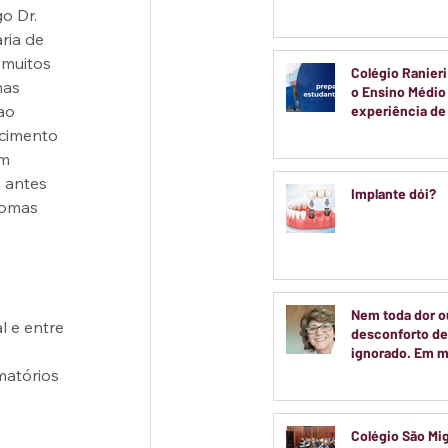
voltadas a cria
o Dr. 
adolescentes
ria de 
 muitos 
Colégio Ranieri
as 
o Ensino Médi
ao 
experiência d
real
cimento 
m 
 antes 
Implante dói?
tomas 
Nem toda dor o
 e entre 
desconforto de
ignorado. Em m
casos, entender
matórios 
do seu corpo é 
passo para cuid
saúde.
Colégio São Mi