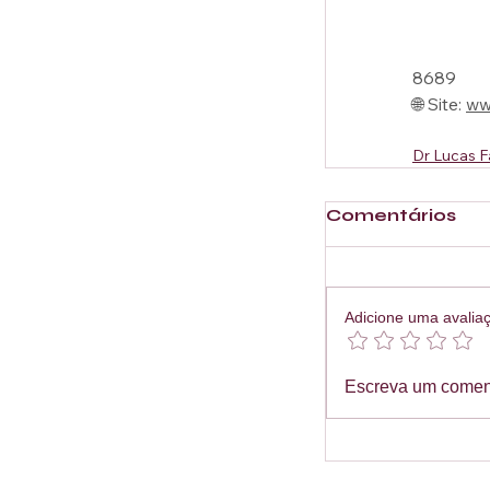
8689
🌐 Site: 
ww
Dr Lucas F
Comentários
Adicione uma avalia
Escreva um comen