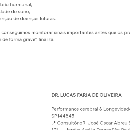
íbrio hormonal;
idade do sono;
enção de doenças futuras.
s conseguimos monitorar sinais importantes antes que os p
de forma grave”, finaliza.
DR. LUCAS FARIA DE OLIVEIRA
Performance cerebral & Longevidad
SP144845
📍 ConsultórioR. José Oscar Abreu 
171 — Jardim Anália FrancoSão Paul