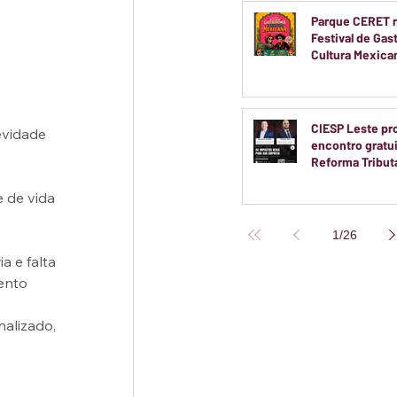
Parque CERET r
Festival de Gas
Cultura Mexic
Entrada Gratuit
CIESP Leste p
evidade 
encontro gratu
Reforma Tributá
20 de agosto
 de vida 
1
/
26
a e falta 
ento 
alizado, 