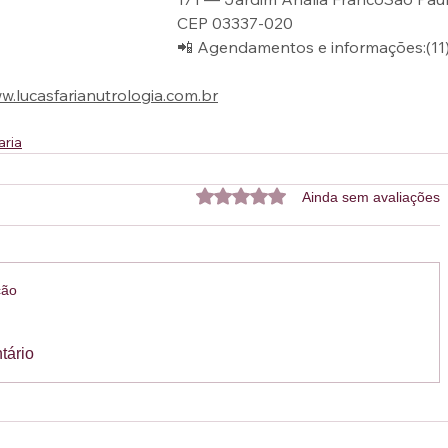
CEP 03337-020
📲 Agendamentos e informações:(11
w.lucasfarianutrologia.com.br
aria
Avaliado com 0 de 5 estrelas.
Ainda sem avaliações
ção
tário