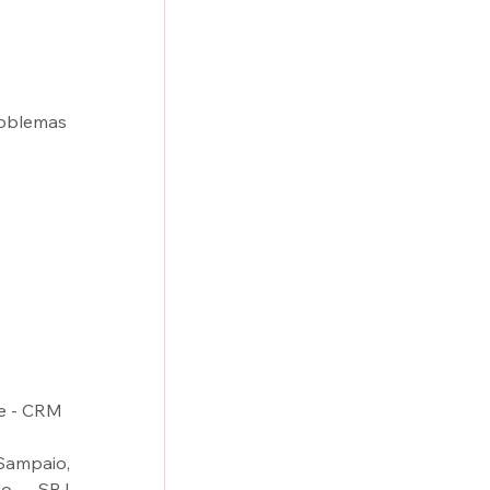
roblemas 
e - CRM 
Sampaio, 
o — SP | 