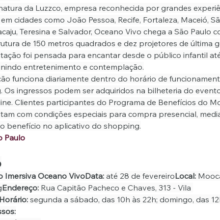
natura da Luzzco, empresa reconhecida por grandes experiê
 em cidades como João Pessoa, Recife, Fortaleza, Maceió, São
acaju, Teresina e Salvador, Oceano Vivo chega a São Paulo 
utura de 150 metros quadrados e dez projetores de última g
ação foi pensada para encantar desde o público infantil até
 unindo entretenimento e contemplação.
ão funciona diariamente dentro do horário de funcionament
 Os ingressos podem ser adquiridos na bilheteria do evento
ine. Clientes participantes do Programa de Benefícios do M
tam com condições especiais para compra presencial, medi
o benefício no aplicativo do shopping.
o Paulo
o
o Imersiva Oceano VivoData:
 até 28 de fevereiro
Local:
 Mooca
g
Endereço:
 Rua Capitão Pacheco e Chaves, 313 - Vila 
Horário:
 segunda a sábado, das 10h às 22h; domingo, das 12
ssos: