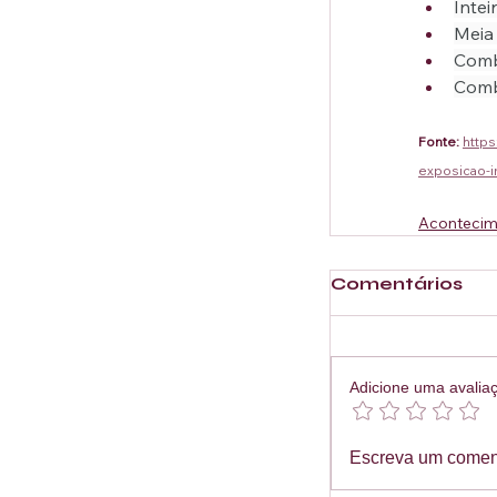
Intei
Meia
Comb
Comb
Fonte:
http
exposicao-i
Acontecim
Comentários
Adicione uma avalia
Escreva um comen