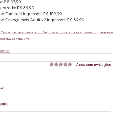
ra: R$ 69,90
 entrada: R$ 34,95
o Família 4 ingressos: R$ 159,90
o Criança mais Adulto 2 ingressos: R$ 89,90
s://www.guiadasemana.com.br/exposicao/noticia/mooca-plaza-shopping-rec
mersiva-oceano-vivo
entos
Avaliado com 0 de 5 estrelas.
Ainda sem avaliações
ção
tário