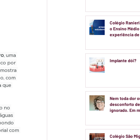
voltadas a cria
adolescentes
Colégio Ranieri
o Ensino Médi
experiência d
real
vo
, uma 
Implante dói?
co por 
 mostra 
o, com 
a que 
Nem toda dor o
desconforto de
o no 
ignorado. Em m
 águas 
casos, entender
mpondo 
do seu corpo é 
passo para cuid
rial com 
saúde.
Colégio São Mi