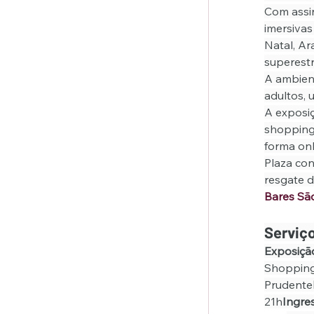
Com assi
imersivas
Natal, Ar
superestr
A ambient
adultos,
A exposiç
shopping.
forma onl
Plaza con
resgate d
Bares Sã
Serviç
Exposiçã
Shoppin
Prudente
21h
Ingre