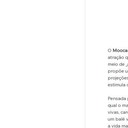
O 
Mooca 
atração q
meio de 
propõe um
projeções
estimula 
Pensada p
qual o ma
vivas, c
um balé v
a vida ma