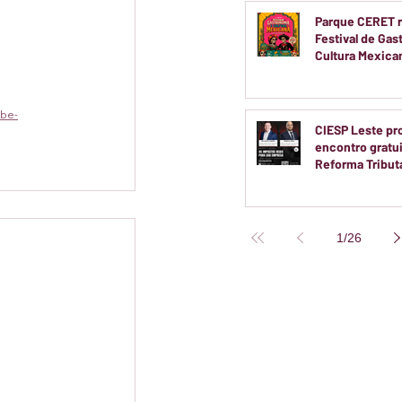
Parque CERET r
Festival de Gas
Cultura Mexic
Entrada Gratuit
ebe-
CIESP Leste p
encontro gratu
Reforma Tributá
20 de agosto
1
/
26