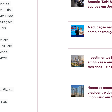
Arcanjo (SAMIA
ncias 
equipes em Jo
 Luís, 
Pedagógica par
com uma 
semestre
eração. 
A educação na
 os 
combina tradiçã
o do 
 ou de 
ooca 
Investimentos i
ante 
em SP crescem
três anos — e a
no centro dess
movimento
Mooca se cons
 Plaza 
o epicentro do 
imobiliário em 
h às 