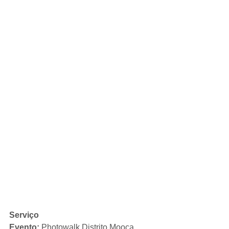
Serviço
Evento:
 Photowalk Distrito Mooca 