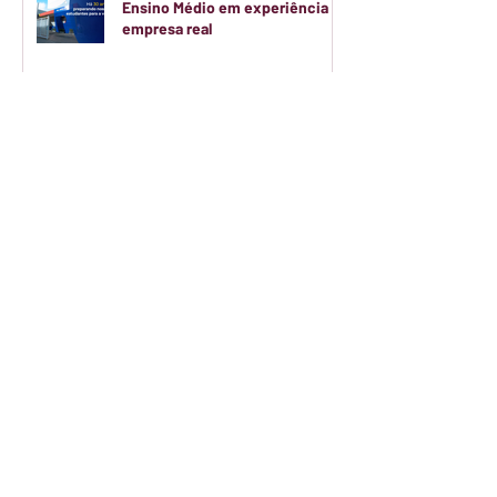
Ensino Médio em experiência de
empresa real
Implante dói?
Nem toda dor ou desconforto
deve ser ignorado. Em muitos
casos, entender os sinais do seu
corpo é o primeiro passo para
cuidar da sua saúde.
Colégio São Miguel Arcanjo
(SAMIAR) reúne equipes em
Jornada Pedagógica para o 2º
semestre