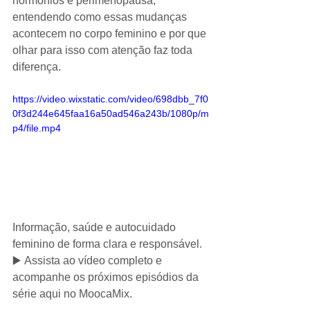
hormônios e perimenopausa, 
entendendo como essas mudanças 
acontecem no corpo feminino e por que 
olhar para isso com atenção faz toda 
diferença.
https://video.wixstatic.com/video/698dbb_7f0
0f3d244e645faa16a50ad546a243b/1080p/m
p4/file.mp4
Informação, saúde e autocuidado 
feminino de forma clara e responsável.
▶️ Assista ao vídeo completo e 
acompanhe os próximos episódios da 
série aqui no MoocaMix.