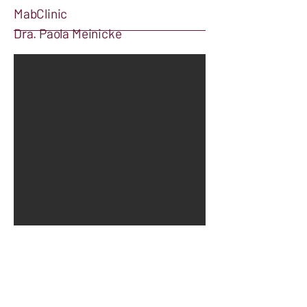
MabClinic
Dra. Paola Meinicke
​Proctogia • Cirurgia Geral