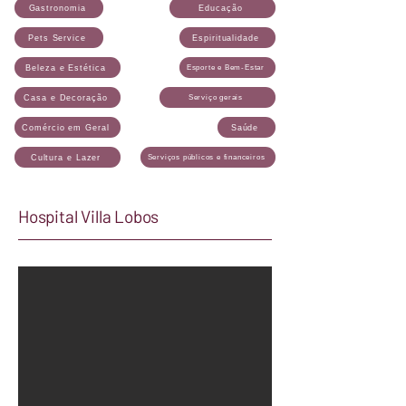
Gastronomia
Educação
Pets Service
Espiritualidade
Beleza e Estética
Esporte e Bem-Estar
Casa e Decoração
Serviço gerais
Comércio em Geral
Saúde
Cultura e Lazer
Serviços públicos e financeiros
Hospital Villa Lobos