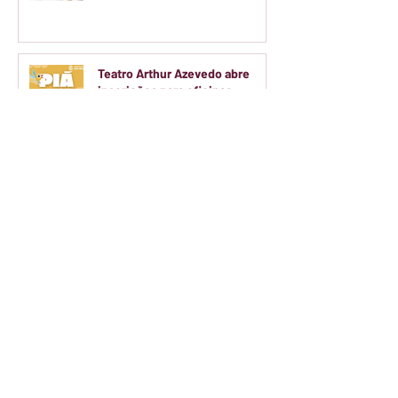
Teatro Arthur Azevedo abre
inscrições para oficinas
gratuitas de artes voltadas a
crianças e adolescentes
Colégio Ranieri transforma o
Ensino Médio em experiência de
empresa real
Implante dói?