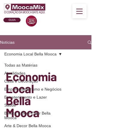
GUIA
Notícias
Economia Local Bella Mooca
Todas as Matérias
Economia
Atualidades
Casa e Decoração
Local
Empreendedorismo e Negócios
Bella
Entretenimento e Lazer
Saúde
Mooca
Beleza & Bem-Estar Bella
Mooca
Arte & Decor Bella Mooca