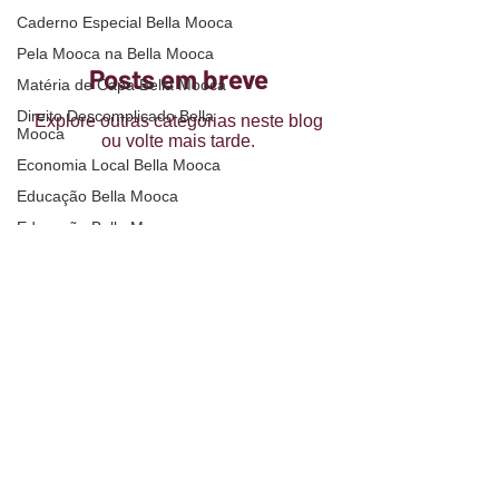
Caderno Especial Bella Mooca
Pela Mooca na Bella Mooca
Posts em breve
Matéria de Capa Bella Mooca
Direito Descomplicado Bella
Explore outras categorias neste blog
Mooca
ou volte mais tarde.
Economia Local Bella Mooca
Educação Bella Mooca
Educação Bella Mooca
Gastronimia Bella Mooca
Homem Bella Mooca
Lazer e Entretenimento Bella
Faça Parte do MoocaMix
Mooca
Entre em contato
Moda & Estilo Bella Mooca
Momento PET Bella Mooca
Negócios & Empreendedorismo
Política de Privacidade
Termos e Condições
Bella
Declaração de acessibilidade
Política Comunitária Bella
© 2026 por Portal MoocaMix.