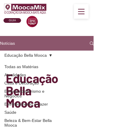
GUIA
Notícias
Educação Bella Mooca
Todas as Matérias
Educação
Atualidades
Casa e Decoração
Bella
Empreendedorismo e
Negócios
Mooca
Entretenimento e Lazer
Saúde
Beleza & Bem-Estar Bella
Mooca