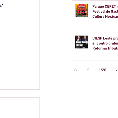
s/
Parque CERET r
Festival de Gas
Cultura Mexic
Entrada Gratuit
CIESP Leste p
encontro gratu
Reforma Tributá
20 de agosto
1
/
26