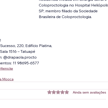
Coloproctologia no Hospital Heliópoli
SP; membro filiado da Sociedade
Brasileira de Coloproctologia.
c
ucesso, 220, Edifício Platina,
 Sala 1516 – Tatuapé
m: @drapaola.procto
ntos: 11 98695-6577
Meinicke
la Mooca
Avaliado com 0 de 5 estrelas.
Ainda sem avaliações