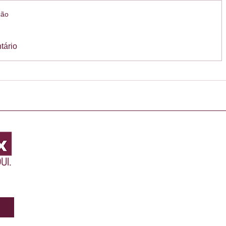
ção
tário