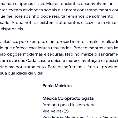
ma não é apenas físico. Muitos pacientes desenvolvem ansi
uar, evitam atividades sociais e sentem constrangimento con
que melhore sozinho pode resultar em anos de sofrimento 
ário. A boa notícia: existem tratamentos eficazes e minima
 disponíveis.
a elástica, por exemplo, é um procedimento simples realizad
io que oferece excelentes resultados. Procedimentos com la
ão opções modernas e seguras. Não normalize o sangrame
para evacuar. Cada caso é único e merece avaliação especial
nir o melhor tratamento. Pare de sofrer em silêncio - procure 
sua qualidade de vida!
Paola Meinicke
Médica Coloproctologista
,
formada pela Universidade
Vila Velha/ES;
Residência Médica em Cirurgia Geral e