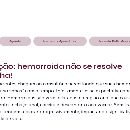
Agenda
Parceiros Apoiadores
Revista Bella Mooc
ção: hemorroida não se resolve
ha!
acientes chegam ao consultório acreditando que suas hemor
r sozinhas" com o tempo. Infelizmente, essa expectativa po
ro. Hemorroidas são veias dilatadas na região anal que caus
to, inchaço anal, coceira e desconforto ao evacuar. Sem t
 tendem a piorar progressivamente, impactando significat
de de vida.