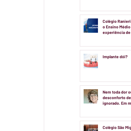
voltadas a cria
adolescentes
Colégio Ranieri
o Ensino Médi
experiência d
real
Implante dói?
Nem toda dor o
desconforto de
ignorado. Em m
casos, entender
do seu corpo é 
passo para cuid
saúde.
Colégio São Mi