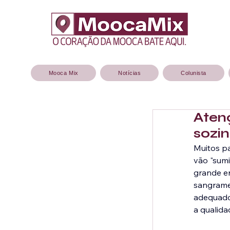
Mooca Mix
Notícias
Colunista
Aten
sozin
Muitos p
vão "sumi
grande er
sangramen
adequado,
a qualida