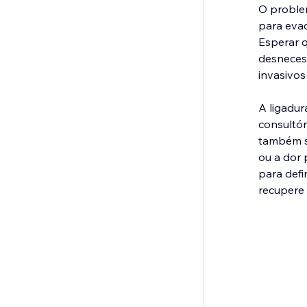
O proble
para evac
Esperar 
desnecess
invasivos
A ligadur
consultór
também s
ou a dor 
para defi
recupere 