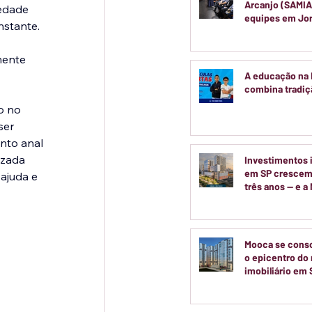
Arcanjo (SAMIA
edade 
equipes em Jo
stante. 
Pedagógica par
semestre
mente 
A educação na
combina tradiçã
o no 
ser 
nto anal 
izada 
Investimentos i
em SP crescem
ajuda e 
três anos — e a
no centro dess
movimento
Mooca se cons
o epicentro do 
imobiliário em 