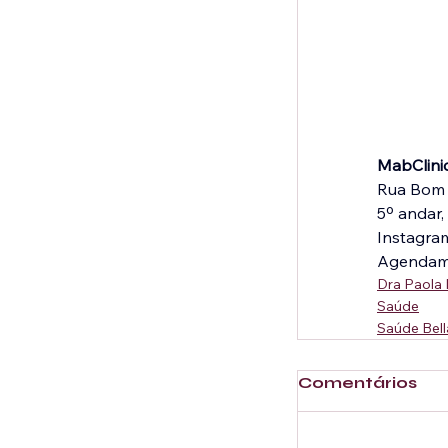
MabClini
Rua Bom S
5º andar,
Instagra
Agendame
Dra Paola 
Saúde
Saúde Bel
Comentários