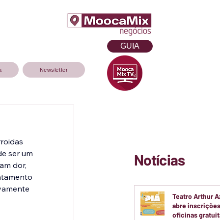
GUIA
a
Newsletter
roidas 
de ser um 
Notícias
am dor, 
ratamento 
ivamente 
Teatro Arthur 
abre inscrições
oficinas gratui