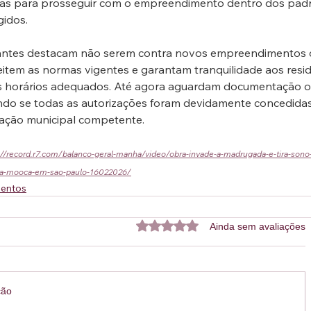
ias para prosseguir com o empreendimento dentro dos pad
gidos.
antes destacam não serem contra novos empreendimentos 
item as normas vigentes e garantam tranquilidade aos resi
s horários adequados. Até agora aguardam documentação ofi
ndo se todas as autorizações foram devidamente concedidas
ração municipal competente.
://record.r7.com/balanco-geral-manha/video/obra-invade-a-madrugada-e-tira-sono
a-mooca-em-sao-paulo-16022026/
entos
Avaliado com 0 de 5 estrelas.
Ainda sem avaliações
ção