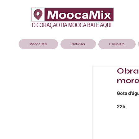
Mooca Mix
Notícias
Colunista
Obra
mora
Gota d'ág
22h