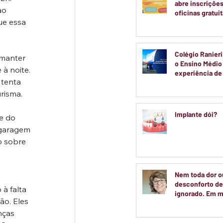
abre inscrições
ao 
oficinas gratui
ue essa 
voltadas a cria
adolescentes
Colégio Ranieri
 manter 
o Ensino Médi
à noite. 
experiência d
tenta 
real
risma.
Implante dói?
e do 
 garagem 
o sobre 
Nem toda dor o
desconforto de
à falta 
ignorado. Em m
ão. Eles 
casos, entender
nças 
do seu corpo é 
passo para cuid