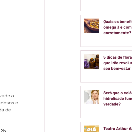
movimentar o b
durante dois fi
semana de ago
Quais os benefí
ômega 3 e com
corretamente?
5 dicas de flor
que irão revolu
seu bem-estar
Será que o col
vade a 
hidrolisado fun
idosos e 
verdade?
da de 
Teatro Arthur 
2h. 