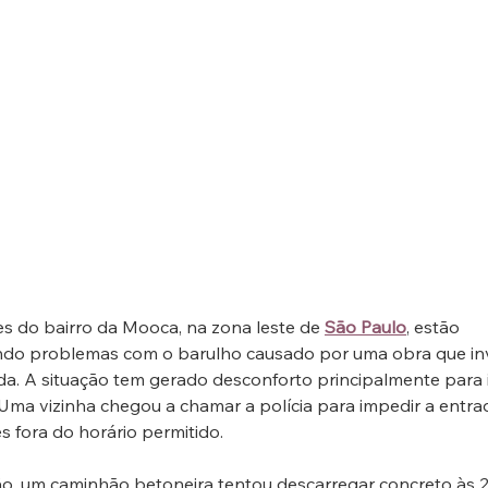
 do bairro da Mooca, na zona leste de 
São Paulo
, estão 
ndo problemas com o barulho causado por uma obra que in
a. A situação tem gerado desconforto principalmente para 
 Uma vizinha chegou a chamar a polícia para impedir a entra
 fora do horário permitido.
o, um caminhão betoneira tentou descarregar concreto às 2