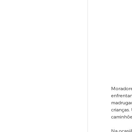
Moradores
enfrenta
madrugad
crianças.
caminhões
Na ocasiã