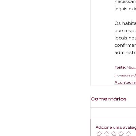
necessár
legais exi
Os habit
que respe
locais no
confirma
administ
Fonte:
https
moradores-d
Acontecim
Comentários
Adicione uma avalia