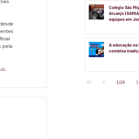
rões 
saúde.
Colégio São Mi
Arcanjo (SAMIA
equipes em Jo
desde 
Pedagógica par
dentes 
semestre
cial 
A educação na
 pela 
combina tradiçã
-de-
1
/
26