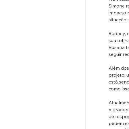
Simone r
impacto n
situação 
Rudney, q
sua rotin
Rosana t
seguir r
Além dos 
projeto:
está send
como isso
Atualmen
moradores
de respos
pedem esc