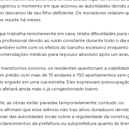
egistrou o momento em que acionou as autoridades devido 
o descanso de seu filho deficiente. Os moradores relatam q
se repete há meses.
ue trabalha remotamente em casa, relata dificuldades para
a profissional devido ao ruído constante durante todo o dia e 
ambém sofre com os efeitos do barulho excessivo enquanto 
ecomendações médicas para repouso absoluto após um aneu
transtornos sonoros, os residentes questionam a viabilidad
 um prédio com mais de 15 andares e 150 apartamentos sem
o erguido em uma rua estreita. Eles expressam preocupaçã
 afetará ainda mais o já congestionado bairro.
te, as obras estão paradas temporariamente; contudo, os 
 afirmam que esse silêncio não traz alívio duradouro devido 
tas das autoridades locais sobre a regularidade da construç
larecimentos da prefeitura ou subprefeitura quanto às lice